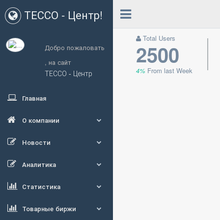
ТЕССО - Центр!
Total Users
2500
Добро пожаловать
,
на сайт
4%
From last Week
ТЕССО - Центр
Главная
О компании
Новости
Аналитика
Статистика
Товарные биржи