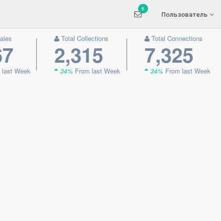
6
Пользователь
ales
Total Collections
Total Connections
67
2,315
7,325
 last Week
34%
From last Week
34%
From last Week